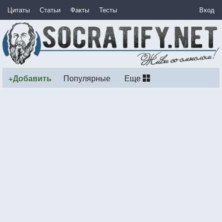
Цитаты
Статьи
Факты
Тесты
Вход
+Добавить
Популярные
Еще