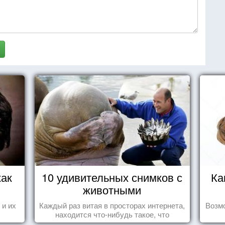
как
10 удивительных снимков с
Ка
животными
 и их
Каждый раз витая в просторах интернета,
Возмо
находится что-нибудь такое, что
заставляет улыбнуться, удивиться,