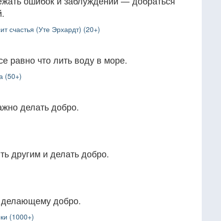
ежать ошибок и заблуждений — добраться
й.
т счастья (Уте Эрхардт) (20+)
е равно что лить воду в море.
а (50+)
важно делать добро.
ь другим и делать добро.
 делающему добро.
ки (1000+)