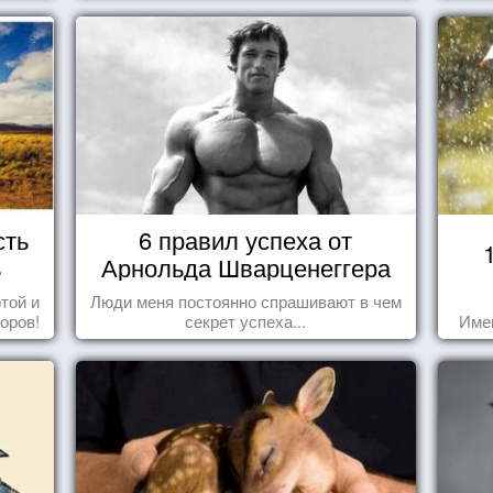
восхититься...
сть
6 правил успеха от
ь
Арнольда Шварценеггера
той и
Люди меня постоянно спрашивают в чем
оров!
секрет успеха...
Име