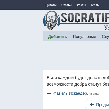
Цитаты
Статьи
Факты
Тесты
+Добавить
Популярные
Слу
Если каждый будет делать до
возможности добра станут бе
—
Фазиль Искандер,
48 цитат
Преды