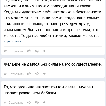
замков, и к чьим замкам подходят наши ключи.
Когда мы чувствуем себя настолько в безопасности,
что можем открыть наши замки, тогда наши самые
подлинные «я» выходят навстречу друг другу,
и мы можем быть полностью и искренне теми, кто
мы есть. Тогда нас любят такими, какими мы есть,
а не такими, какими мы стараемся быть. Каждый
раскрыть
открывает лучшие стороны другого. И невзирая
Сохранить
на все то, что заставляет нас страдать, с этим
человеком мы чувствуем благополучие как в раю.
Желание не дается без силы на его осуществление.
Родная душа — это тот, кто разделяет наши
глубочайшие устремления, избранное нами
Сохранить
направление движения. Если мы вдвоем подобно
воздушным шарикам движемся вверх, очень велика
То, что гусеница назовет концом света - мудрец
вероятность того, что мы нашли друг в друге
назовет рождением бабочки.
нужного человека. Родная душа — это тот,
благодаря кому вы начинаете жить подлинной
Сохранить