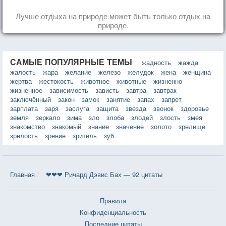
Лучше отдыха на природе может быть только отдых на
природе.
САМЫЕ ПОПУЛЯРНЫЕ ТЕМЫ
жадность
жажда
жалость
жара
желание
железо
желудок
жена
женщина
жертва
жестокость
животное
животные
жизненно
жизненное
зависимость
зависть
завтра
завтрак
заключённый
закон
замок
занятие
запах
запрет
зарплата
заря
заслуга
защита
звезда
звонок
здоровье
земля
зеркало
зима
зло
злоба
злодей
злость
змея
знакомство
знакомый
знание
значение
золото
зрелище
зрелость
зрение
зритель
зуб
Главная
❤❤❤ Ричард Дэвис Бах — 92 цитаты
Правила
Конфиденциальность
Последние цитаты