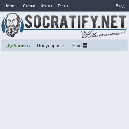
Цитаты
Статьи
Факты
Тесты
Вход
+Добавить
Популярные
Еще