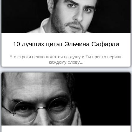
10 лучших цитат Эльчина Сафарли
Его строки нежно ложатся на душу и Ты просто веришь
каждому слову...