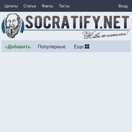
Цитаты
Статьи
Факты
Тесты
Вход
+Добавить
Популярные
Еще