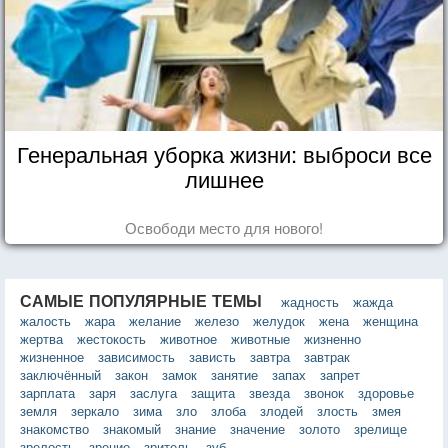
Генеральная уборка жизни: выброси все
лишнее
Освободи место для нового!
САМЫЕ ПОПУЛЯРНЫЕ ТЕМЫ
жадность
жажда
жалость
жара
желание
железо
желудок
жена
женщина
жертва
жестокость
животное
животные
жизненно
жизненное
зависимость
зависть
завтра
завтрак
заключённый
закон
замок
занятие
запах
запрет
зарплата
заря
заслуга
защита
звезда
звонок
здоровье
земля
зеркало
зима
зло
злоба
злодей
злость
змея
знакомство
знакомый
знание
значение
золото
зрелище
зрелость
зрение
зритель
зуб