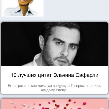
10 лучших цитат Эльчина Сафарли
Его строки нежно ложатся на душу и Ты просто веришь
каждому слову...