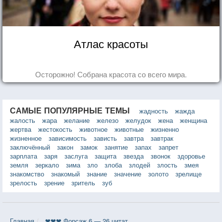
Атлас красоты
Осторожно! Собрана красота со всего мира.
САМЫЕ ПОПУЛЯРНЫЕ ТЕМЫ
жадность
жажда
жалость
жара
желание
железо
желудок
жена
женщина
жертва
жестокость
животное
животные
жизненно
жизненное
зависимость
зависть
завтра
завтрак
заключённый
закон
замок
занятие
запах
запрет
зарплата
заря
заслуга
защита
звезда
звонок
здоровье
земля
зеркало
зима
зло
злоба
злодей
злость
змея
знакомство
знакомый
знание
значение
золото
зрелище
зрелость
зрение
зритель
зуб
Главная
❤❤❤ Форсаж 6 — 26 цитат