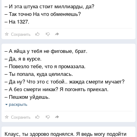
– И эта штука стоит миллиарды, да?
– Так точно На что обменяешь?
– На 1327.
Сохранить
– А яйца у тебя не фиговые, брат.
– Да, я в курсе.
– Повезло тебе, что я промазала.
– Ты попала, куда целилась.
– Да ну? Что это с тобой.. жажда смерти мучает?
– А без смерти никак? Я погонять приехал.
– Пешком уйдешь.
– Рванули?
раскрыть
– На твои похороны.
Сохранить
– Мы болтаем или едем?
Клаус, ты здорово поднялся. Я ведь могу подойти