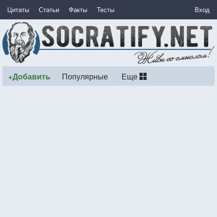
Цитаты
Статьи
Факты
Тесты
Вход
+Добавить
Популярные
Еще