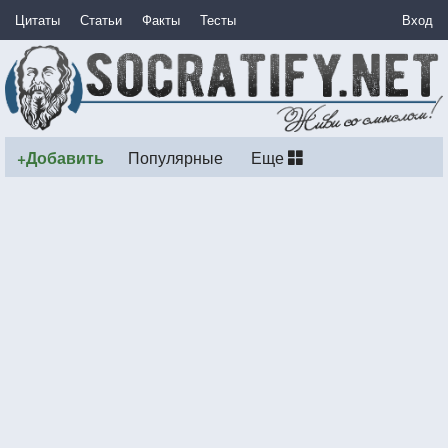
Цитаты
Статьи
Факты
Тесты
Вход
+Добавить
Популярные
Еще