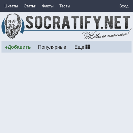
Цитаты
Статьи
Факты
Тесты
Вход
+Добавить
Популярные
Еще