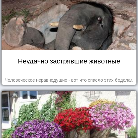
Неудачно застрявшие животные
Человеческое неравнодушие - вот что спасло этих бедолаг.