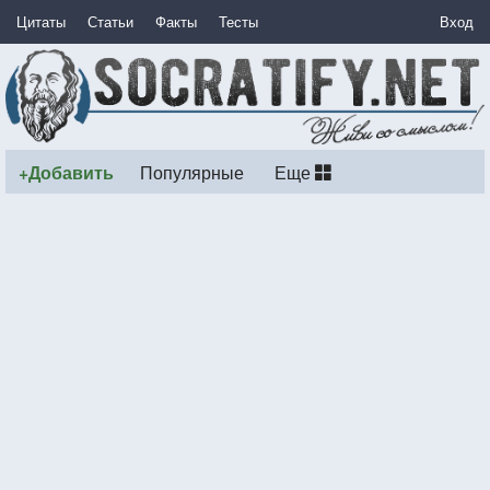
Цитаты
Статьи
Факты
Тесты
Вход
+Добавить
Популярные
Еще