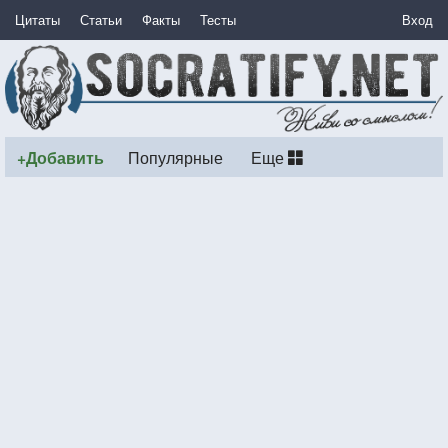
Цитаты
Статьи
Факты
Тесты
Вход
+Добавить
Популярные
Еще