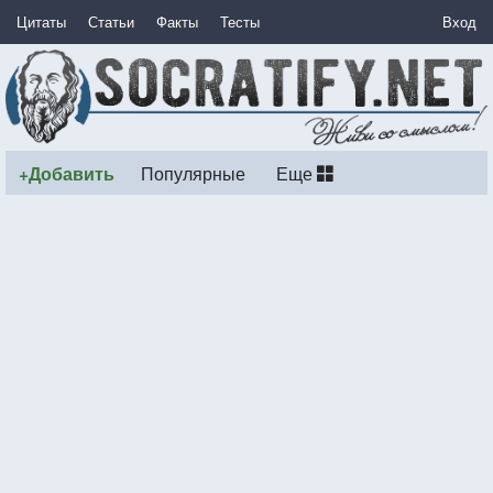
Цитаты
Статьи
Факты
Тесты
Вход
+Добавить
Популярные
Еще