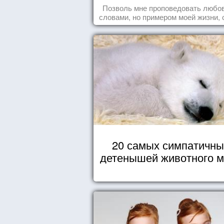
Позволь мне проповедовать любов
словами, но примером моей жизни, 
влечения, воодушевляющим влияние
20 самых симпатичны
детенышей животного 