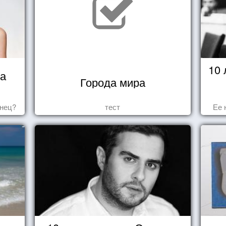
10
ца
Города мира
знец?
тест
Ее 