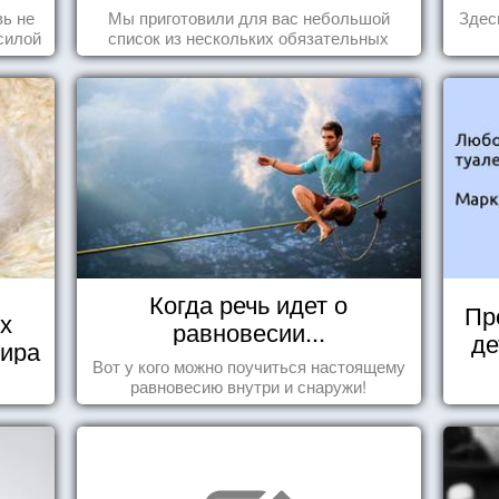
день
ь не
Мы приготовили для вас небольшой
Здес
силой
список из нескольких обязательных
м ...
вещей, которые должны стать частью
вашего дня.
Когда речь идет о
Пр
х
равновесии...
де
мира
Вот у кого можно поучиться настоящему
равновесию внутри и снаружи!