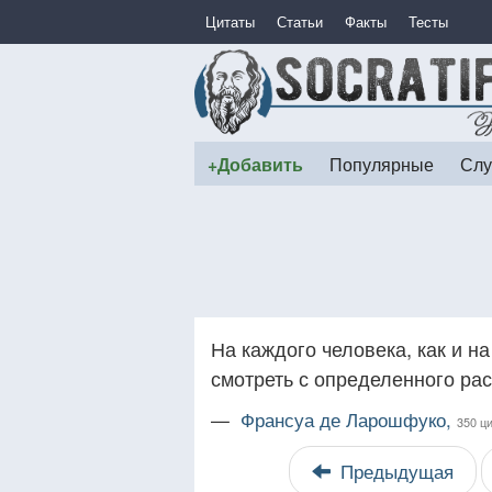
Цитаты
Статьи
Факты
Тесты
+Добавить
Популярные
Слу
На каждого человека, как и н
смотреть с определенного рас
—
Франсуа де Ларошфуко,
350 ц
Предыдущая