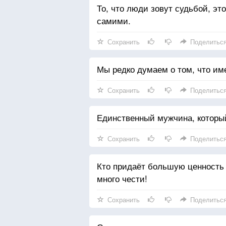
То, что люди зовут судьбой, э
самими.
Сохранить
Поделитьс
Мы редко думаем о том, что име
Сохранить
Поделитьс
Единственный мужчина, который
Сохранить
Поделитьс
Кто придаёт большую ценность
много чести!
Сохранить
Поделитьс