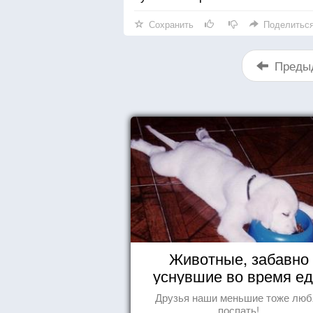
Сохранить
Поделитьс
Преды
Животные, забавно
уснувшие во время е
Друзья наши меньшие тоже люб
поспать!