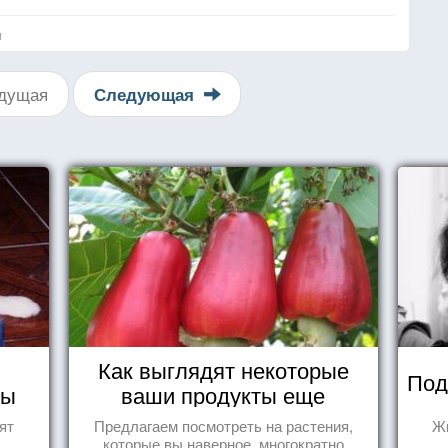
я
дущая
Следующая
Как выглядят некоторые
Под
ды
ваши продукты еще
живыми?
ят
Предлагаем посмотреть на растения,
Жи
которые вы,наверное, многократно