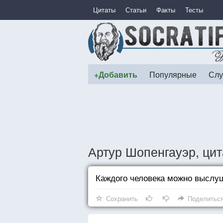
Цитаты
Статьи
Факты
Тесты
+Добавить
Популярные
Слу
Артур Шопенгауэр, ци
Каждого человека можно выслуш
Сохранить
Поделитьс