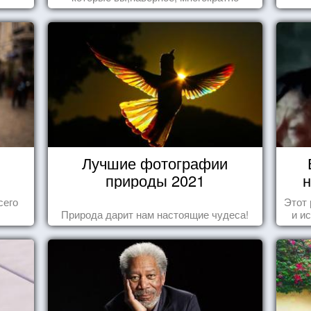
видели , но никогда не представляли
себе, что употребляете их в пищу.
Лучшие фотографии
природы 2021
н
сего
Этот
Природа дарит нам настоящие чудеса!
и и