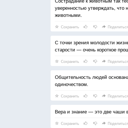
Сострадание к животным так тес
уверенностью утверждать, что н
животными.
Сохранить
Поделитьс
С точки зрения молодости жизнь
старости — очень короткое про
Сохранить
Поделитьс
Общительность людей основана 
одиночеством.
Сохранить
Поделитьс
Вера и знание — это две чаши в
Сохранить
Поделитьс