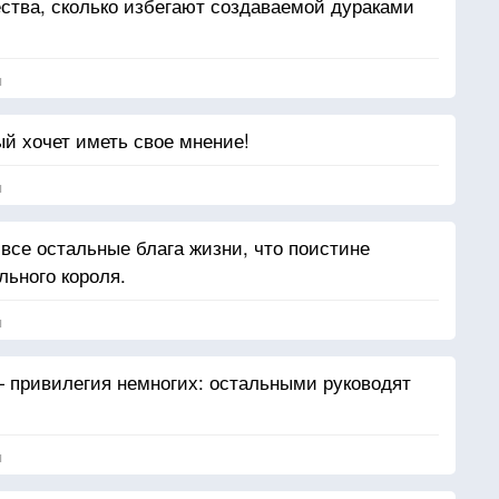
ства, сколько избегают создаваемой дураками
я
ый хочет иметь свое мнение!
я
все остальные блага жизни, что поистине
ьного короля.
я
 привилегия немногих: остальными руководят
я