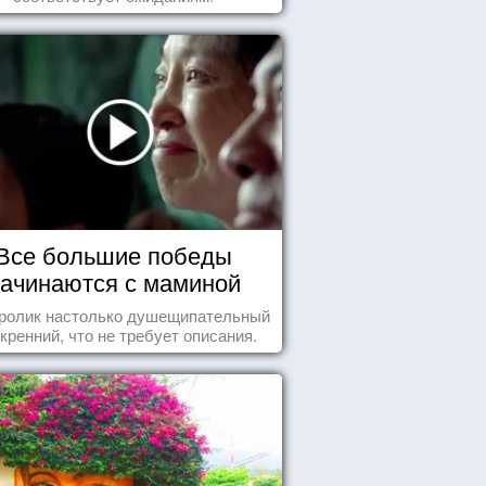
Все большие победы
ачинаются с маминой
колыбели
 ролик настолько душещипательный
скренний, что не требует описания.