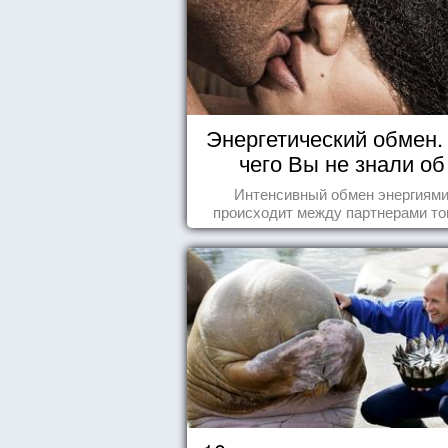
Энергетический обмен. 
чего Вы не знали об
отношениях
Интенсивный обмен энергиям
происходит между партнерами тог
когда они испытывают симпатию др
другу...