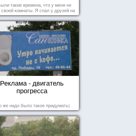
.Были такие времена, что у меня не
 своей комнаты. Я спал у друзей на
у, а для того, чтобы купить еды -
авал бутылки из под кока-колы"
Реклама - двигатель
прогресса
о же надо было такое придумать)