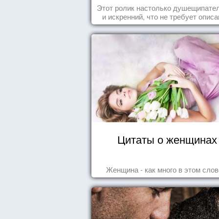
колыбели
Этот ролик настолько душещипате
и искренний, что не требует описа
Цитаты о женщинах
Женщина - как много в этом слове