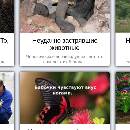
То,
Неудачно застрявшие
Н
животные
и
Человеческое неравнодушие - вот что
да,
спасло этих бедолаг.
с
уг к