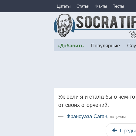
Цитаты
Статьи
Факты
Тесты
+Добавить
Популярные
Слу
Уж если я и стала бы о чём-то
от своих огорчений.
—
Франсуаза Саган,
54 цитаты
Преды