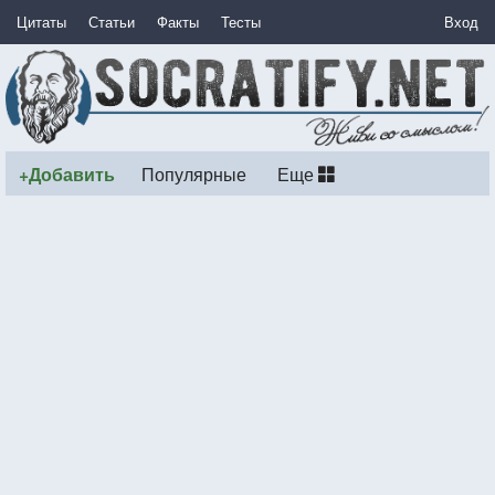
Цитаты
Статьи
Факты
Тесты
Вход
+Добавить
Популярные
Еще