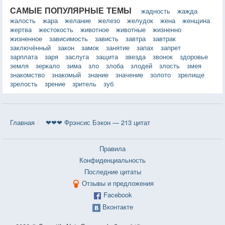
САМЫЕ ПОПУЛЯРНЫЕ ТЕМЫ
жадность
жажда
жалость
жара
желание
железо
желудок
жена
женщина
жертва
жестокость
животное
животные
жизненно
жизненное
зависимость
зависть
завтра
завтрак
заключённый
закон
замок
занятие
запах
запрет
зарплата
заря
заслуга
защита
звезда
звонок
здоровье
земля
зеркало
зима
зло
злоба
злодей
злость
змея
знакомство
знакомый
знание
значение
золото
зрелище
зрелость
зрение
зритель
зуб
Главная
❤❤❤ Фрэнсис Бэкон — 213 цитат
Правила
Конфиденциальность
Последние цитаты
Отзывы и предложения
Facebook
Вконтакте