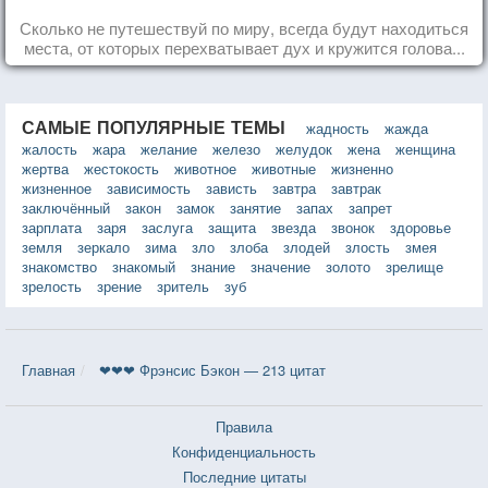
Сколько не путешествуй по миру, всегда будут находиться
места, от которых перехватывает дух и кружится голова...
САМЫЕ ПОПУЛЯРНЫЕ ТЕМЫ
жадность
жажда
жалость
жара
желание
железо
желудок
жена
женщина
жертва
жестокость
животное
животные
жизненно
жизненное
зависимость
зависть
завтра
завтрак
заключённый
закон
замок
занятие
запах
запрет
зарплата
заря
заслуга
защита
звезда
звонок
здоровье
земля
зеркало
зима
зло
злоба
злодей
злость
змея
знакомство
знакомый
знание
значение
золото
зрелище
зрелость
зрение
зритель
зуб
Главная
❤❤❤ Фрэнсис Бэкон — 213 цитат
Правила
Конфиденциальность
Последние цитаты