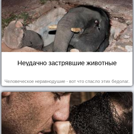
Неудачно застрявшие животные
Человеческое неравнодушие - вот что спасло этих бедолаг.