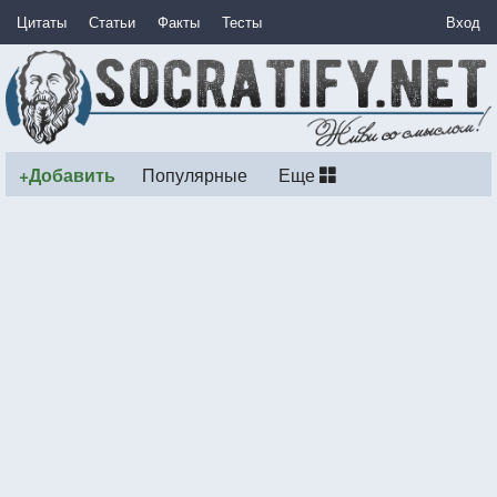
Цитаты
Статьи
Факты
Тесты
Вход
+Добавить
Популярные
Еще