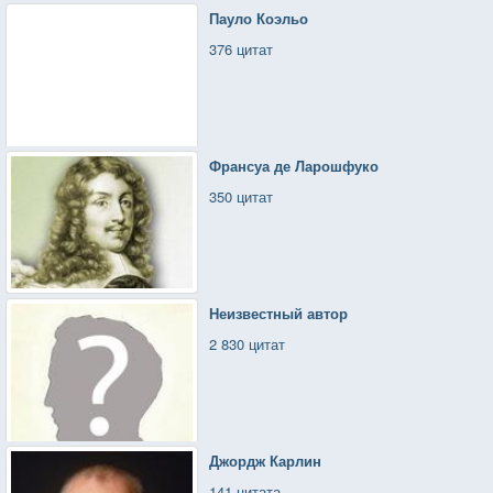
Пауло Коэльо
376 цитат
Франсуа де Ларошфуко
350 цитат
Неизвестный автор
2 830 цитат
Джордж Карлин
141 цитата