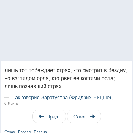
Лишь тот побеждает страх, кто смотрит в бездну,
но взглядом орла, кто рвет ее когтями орла;
лишь познавший страх.
—
Так говорил Заратустра (Фридрих Ницше),
618 цитат
Пред.
След.
Страх
Взгляд
Бездна