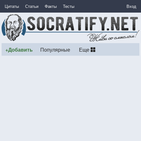
Цитаты
Статьи
Факты
Тесты
Вход
+Добавить
Популярные
Еще