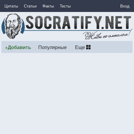
Цитаты
Статьи
Факты
Тесты
Вход
+Добавить
Популярные
Еще