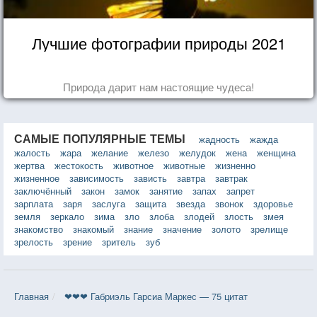
Лучшие фотографии природы 2021
Природа дарит нам настоящие чудеса!
САМЫЕ ПОПУЛЯРНЫЕ ТЕМЫ
жадность
жажда
жалость
жара
желание
железо
желудок
жена
женщина
жертва
жестокость
животное
животные
жизненно
жизненное
зависимость
зависть
завтра
завтрак
заключённый
закон
замок
занятие
запах
запрет
зарплата
заря
заслуга
защита
звезда
звонок
здоровье
земля
зеркало
зима
зло
злоба
злодей
злость
змея
знакомство
знакомый
знание
значение
золото
зрелище
зрелость
зрение
зритель
зуб
Главная
❤❤❤ Габриэль Гарсиа Маркес — 75 цитат