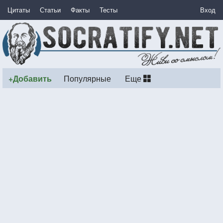
Цитаты
Статьи
Факты
Тесты
Вход
+Добавить
Популярные
Еще