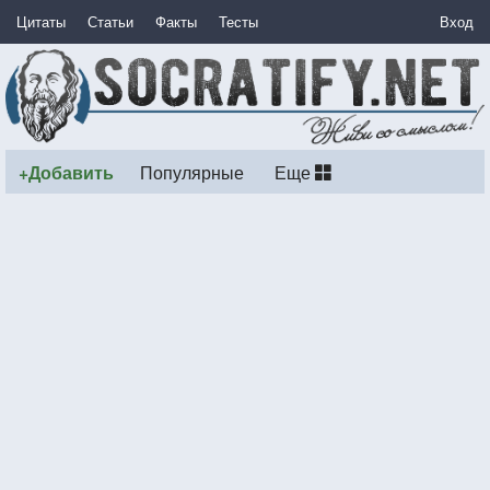
Цитаты
Статьи
Факты
Тесты
Вход
+Добавить
Популярные
Еще