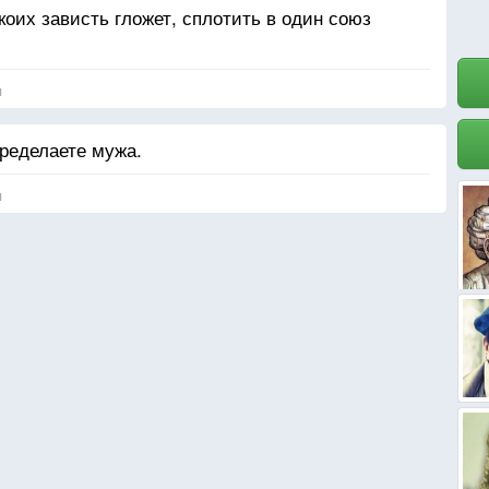
оих зависть гложет, сплотить в один союз
я
еределаете мужа.
я