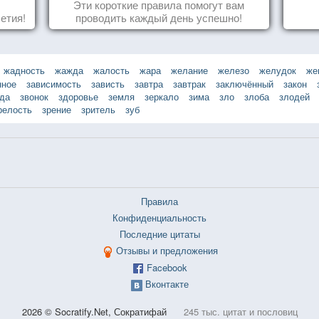
Эти короткие правила помогут вам
етия!
проводить каждый день успешно!
жадность
жажда
жалость
жара
желание
железо
желудок
же
нное
зависимость
зависть
завтра
завтрак
заключённый
закон
зда
звонок
здоровье
земля
зеркало
зима
зло
злоба
злодей
релость
зрение
зритель
зуб
Правила
Конфиденциальность
Последние цитаты
Отзывы и предложения
Facebook
Вконтакте
2026 © Socratify.Net, Сократифай
245 тыс. цитат и пословиц