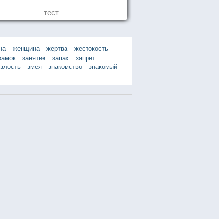
тест
на
женщина
жертва
жестокость
замок
занятие
запах
запрет
злость
змея
знакомство
знакомый