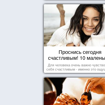
Проснись сегодня
счастливым! 10 малень
радостей настоящег
Для человека очень важно чувств
Счастья
себя счастливым - именно это ощу
дарит позитивные эмоции и превр
каждый день в маленький праздн