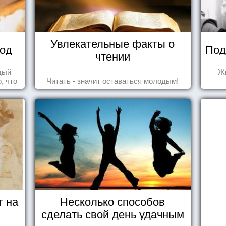
Увлекательные факты о
вод
Под
чтении
дый
Жи
, что
Читать - значит оставаться молодым!
 та
ье.
т на
Несколько способов
сделать свой день удачным