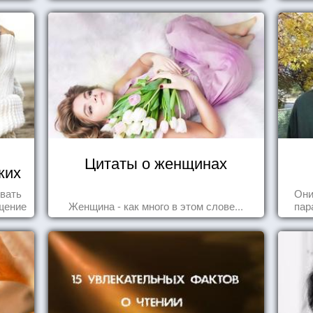
Цитаты о женщинах
ких
о
овать
Они
щение
Женщина - как много в этом слове...
пар
ащает
ик.