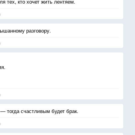
ля тех, кто хочет жить лентяем.
я
лышанному разговору.
я
мя.
я
 — тогда счастливым будет брак.
я