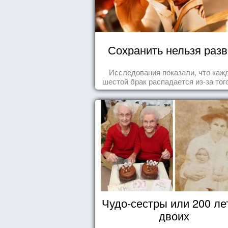
Сохранить нельзя раз
Исследования показали, что каж
шестой брак распадается из-за того
одного из супругов не устраивает
роль, которая выпала ему в сем
Чудо-сестры или 200 ле
двоих