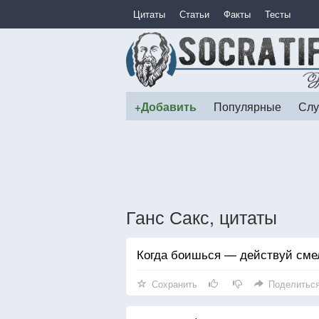
Цитаты
Статьи
Факты
Тесты
+Добавить
Популярные
Слу
Ганс Сакс, цитаты
Когда боишься — действуй смел
Сохранить
Поделитьс