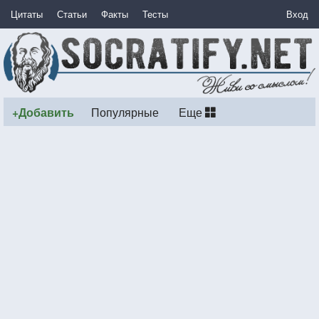
Цитаты
Статьи
Факты
Тесты
Вход
+Добавить
Популярные
Еще