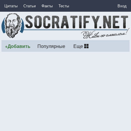
Цитаты
Статьи
Факты
Тесты
Вход
+Добавить
Популярные
Еще