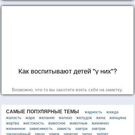
дня.
Как воспитывают детей "у них"?
Возможно, что-то вы захотите взять себе на заметку.
САМЫЕ ПОПУЛЯРНЫЕ ТЕМЫ
жадность
жажда
жалость
жара
желание
железо
желудок
жена
женщина
жертва
жестокость
животное
животные
жизненно
жизненное
зависимость
зависть
завтра
завтрак
заключённый
закон
замок
занятие
запах
запрет