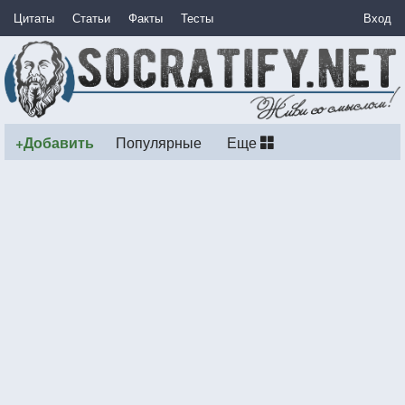
Цитаты
Статьи
Факты
Тесты
Вход
+Добавить
Популярные
Еще