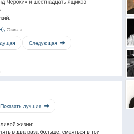
анд Чероки» и шестнадцать ящиков
»
кий.
н),
72 цитаты
дущая
Следующая
я
Показать лучшие
тливой жизни:
лять в два раза больше, смеяться в три