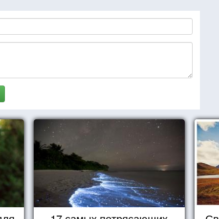
для
17 самых потрясающих
Св