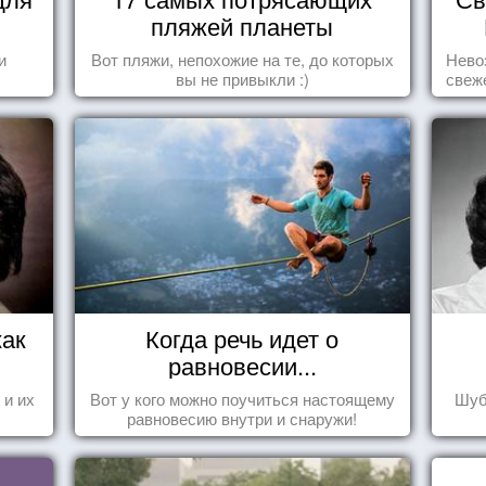
пляжей планеты
и
Вот пляжи, непохожие на те, до которых
Нево
вы не привыкли :)
свеж
как
Когда речь идет о
равновесии...
 и их
Вот у кого можно поучиться настоящему
Шуб
равновесию внутри и снаружи!