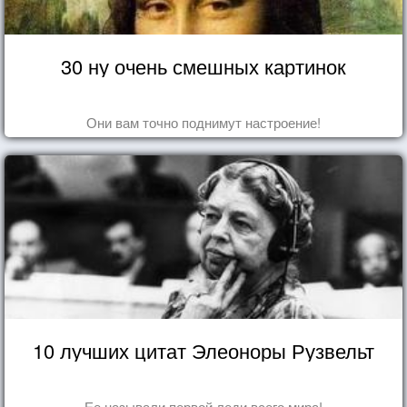
30 ну очень смешных картинок
Они вам точно поднимут настроение!
10 лучших цитат Элеоноры Рузвельт
Ее называли первой леди всего мира!