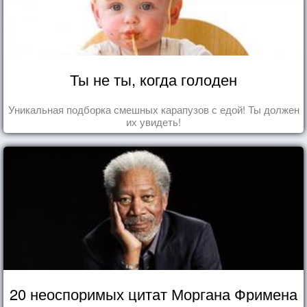
Ты не ты, когда голоден
Уникальная подборка смешных карапузов с едой! Ты должен
их увидеть!
20 неоспоримых цитат Моргана Фримена