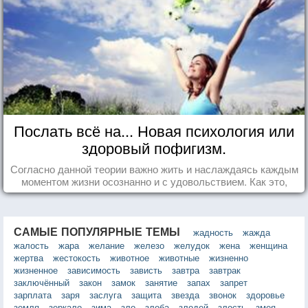
Послать всё на... Новая психология или
здоровый пофигизм.
Согласно данной теории важно жить и наслаждаясь каждым
моментом жизни осознанно и с удовольствием. Как это,
попробуем разобраться на реальных примерах.
САМЫЕ ПОПУЛЯРНЫЕ ТЕМЫ
жадность
жажда
жалость
жара
желание
железо
желудок
жена
женщина
жертва
жестокость
животное
животные
жизненно
жизненное
зависимость
зависть
завтра
завтрак
заключённый
закон
замок
занятие
запах
запрет
зарплата
заря
заслуга
защита
звезда
звонок
здоровье
земля
зеркало
зима
зло
злоба
злодей
злость
змея