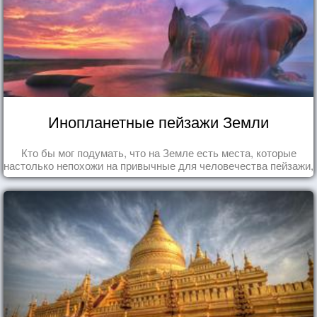
Инопланетные пейзажи Земли
Кто бы мог подумать, что на Земле есть места, которые
настолько непохожи на привычные для человечества пейзажи,
что кажутся и вовсе инопланетными!