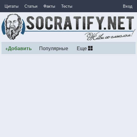
Цитаты
Статьи
Факты
Тесты
Вход
+Добавить
Популярные
Еще