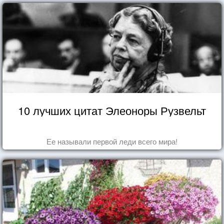
10 лучших цитат Элеоноры Рузвельт
Ее называли первой леди всего мира!