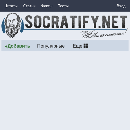
Цитаты
Статьи
Факты
Тесты
Вход
+Добавить
Популярные
Еще