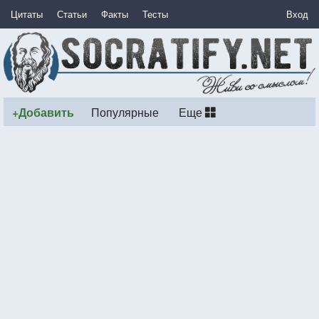
Цитаты
Статьи
Факты
Тесты
Вход
+Добавить
Популярные
Еще