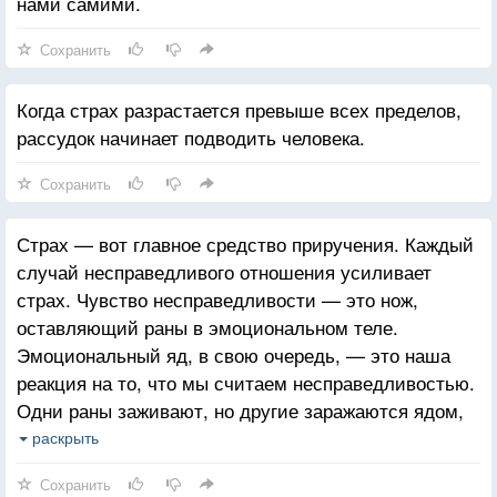
нами самими.
Сохранить
Когда страх разрастается превыше всех пределов,
рассудок начинает подводить человека.
Сохранить
Страх — вот главное средство приручения. Каждый
случай несправедливого отношения усиливает
страх. Чувство несправедливости — это нож,
оставляющий раны в эмоциональном теле.
Эмоциональный яд, в свою очередь, — это наша
реакция на то, что мы считаем несправедливостью.
Одни раны заживают, но другие заражаются ядом,
причем яд этот накапливается. Когда
раскрыть
эмоционального яда становится слишком много,
Сохранить
возникает потребность избавиться от него, — и мы