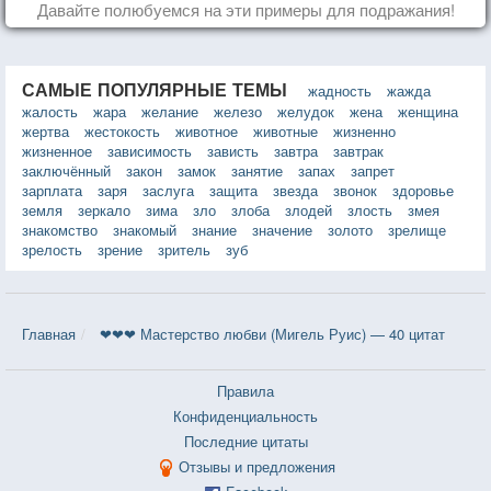
Давайте полюбуемся на эти примеры для подражания!
САМЫЕ ПОПУЛЯРНЫЕ ТЕМЫ
жадность
жажда
жалость
жара
желание
железо
желудок
жена
женщина
жертва
жестокость
животное
животные
жизненно
жизненное
зависимость
зависть
завтра
завтрак
заключённый
закон
замок
занятие
запах
запрет
зарплата
заря
заслуга
защита
звезда
звонок
здоровье
земля
зеркало
зима
зло
злоба
злодей
злость
змея
знакомство
знакомый
знание
значение
золото
зрелище
зрелость
зрение
зритель
зуб
Главная
❤❤❤ Мастерство любви (Мигель Руис) — 40 цитат
Правила
Конфиденциальность
Последние цитаты
Отзывы и предложения