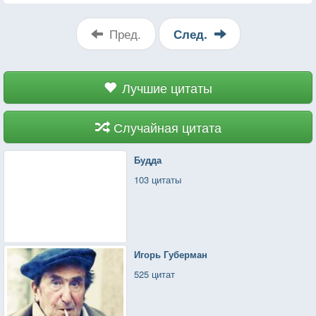
делаем это, «передавая» отраву кому-то другому.
Как именно это происходит? Прежде всего, мы
Пред.
След.
завладеваем чужим вниманием.
Лучшие цитаты
Случайная цитата
Будда
103 цитаты
Игорь Губерман
525 цитат