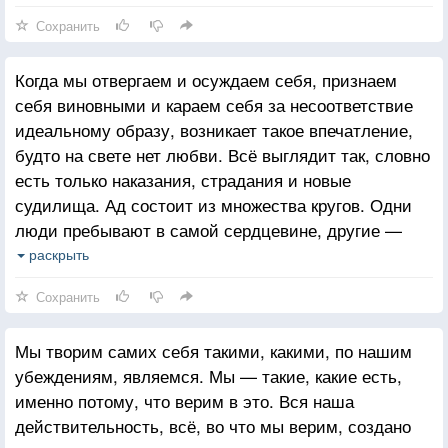
Сохранить
Когда мы отвергаем и осуждаем себя, признаем
себя виновными и караем себя за несоответствие
идеальному образу, возникает такое впечатление,
будто на свете нет любви. Всё выглядит так, словно
есть только наказания, страдания и новые
судилища. Ад состоит из множества кругов. Одни
люди пребывают в самой сердцевине, другие —
лишь на самых внешних уровнях, но, так или иначе,
раскрыть
все мы живём в аду. А там есть и крайне жестокие
Сохранить
взаимоотношения, и оскорбительные отношения.
Мы творим самих себя такими, какими, по нашим
убеждениям, являемся. Мы — такие, какие есть,
именно потому, что верим в это. Вся наша
действительность, всё, во что мы верим, создано