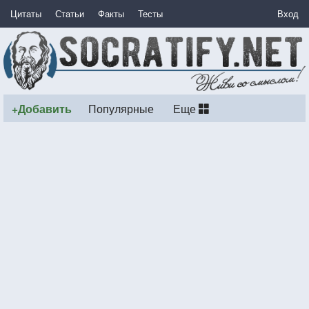
Цитаты
Статьи
Факты
Тесты
Вход
+Добавить
Популярные
Еще