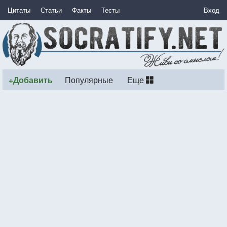
Цитаты
Статьи
Факты
Тесты
Вход
+Добавить
Популярные
Еще