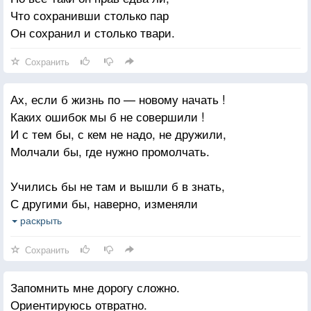
Что сохранивши столько пар
Он сохранил и столько твари.
Сохранить
Ах, если б жизнь по — новому начать !
Каких ошибок мы б не совершили !
И с тем бы, с кем не надо, не дружили,
Молчали бы, где нужно промолчать.
Учились бы не там и вышли б в знать,
С другими бы, наверно, изменяли
Мужей и жён бы на иных сменяли.
раскрыть
Ах, если б всё могли заранее знать !
Сохранить
Не так бы воспитали мы детей,
Запомнить мне дорогу сложно.
Которые не с нами бы зачались,
Ориентируюсь отвратно.
А может быть, куда-нибудь умчались,