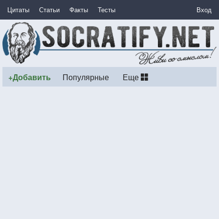
Цитаты
Статьи
Факты
Тесты
Вход
+Добавить
Популярные
Еще