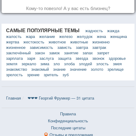
Кому-то повезло! А у вас есть близнец?
САМЫЕ ПОПУЛЯРНЫЕ ТЕМЫ
жадность
жажда
жалость
жара
желание
железо
желудок
жена
женщина
жертва
жестокость
животное
животные
жизненно
жизненное
зависимость
зависть
завтра
завтрак
заключённый
закон
замок
занятие
запах
запрет
зарплата
заря
заслуга
защита
звезда
звонок
здоровье
земля
зеркало
зима
зло
злоба
злодей
злость
змея
знакомство
знакомый
знание
значение
золото
зрелище
зрелость
зрение
зритель
зуб
Главная
❤❤❤ Георгий Фрумкер — 31 цитата
Правила
Конфиденциальность
Последние цитаты
Отзывы и предложения