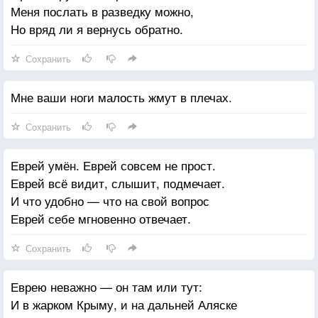
Меня послать в разведку можно,
Иль прожили бы просто без затей.
Но вряд ли я вернусь обратно.
И наша жизнь бы не была пуста,
Сохранить
Не преступили б, где не надо, кромку,
А может подстелили бы соломку,
Мне ваши ноги малость жмут в плечах.
И на другие падали б места
Сохранить
Совсем не там бы проявляли прыть,
Но чётко уяснив себе однажды,
Еврей умён. Еврей совсем не прост.
Что в ту же воду не вступить нам дважды,
Еврей всё видит, слышит, подмечает.
Мы продолжаем по течению плыть.
И что удобно — что на свой вопрос
Еврей себе мгновенно отвечает.
И нас несёт неспешная вода,
Несёт туда, куда ведёт течение
Сохранить
И создаётся даже впечатление,
Что мы хотели именно туда.
Еврею неважно — он там или тут:
И в жарком Крыму, и на дальней Аляске