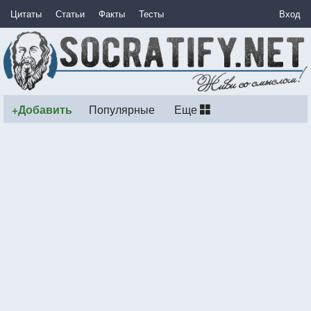
Цитаты
Статьи
Факты
Тесты
Вход
+Добавить
Популярные
Еще