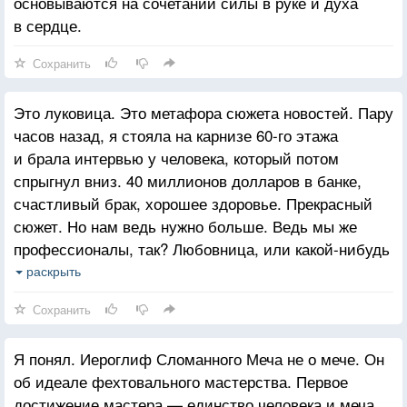
основываются на сочетании силы в руке и духа
в сердце.
Сохранить
Это луковица. Это метафора сюжета новостей. Пару
часов назад, я стояла на карнизе 60-го этажа
и брала интервью у человека, который потом
спрыгнул вниз. 40 миллионов долларов в банке,
счастливый брак, хорошее здоровье. Прекрасный
сюжет. Но нам ведь нужно больше. Ведь мы же
профессионалы, так? Любовница, или какой-нибудь
обман? Ещё один замечательный сюжет. Может,
раскрыть
этого парня обвиняли в растлении
Сохранить
несовершеннолетних? Потрясающе. Что?
Обвинения оказались ложными? Великолепно —
Я понял. Иероглиф Сломанного Меча не о мече. Он
ещё сюжет. И любовницы не было — она лгала?
об идеале фехтовального мастерства. Первое
Чтобы подставить беднягу, а? Сенсация. Так всё
достижение мастера — единство человека и меча.