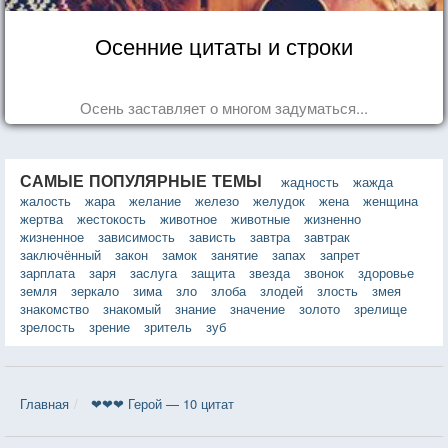
Осенние цитаты и строки
Осень заставляет о многом задуматься...
САМЫЕ ПОПУЛЯРНЫЕ ТЕМЫ
жадность
жажда
жалость
жара
желание
железо
желудок
жена
женщина
жертва
жестокость
животное
животные
жизненно
жизненное
зависимость
зависть
завтра
завтрак
заключённый
закон
замок
занятие
запах
запрет
зарплата
заря
заслуга
защита
звезда
звонок
здоровье
земля
зеркало
зима
зло
злоба
злодей
злость
змея
знакомство
знакомый
знание
значение
золото
зрелище
зрелость
зрение
зритель
зуб
Главная
❤❤❤ Герой — 10 цитат