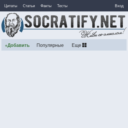
Цитаты
Статьи
Факты
Тесты
Вход
+Добавить
Популярные
Еще