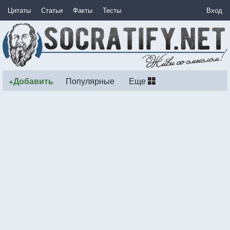
Цитаты
Статьи
Факты
Тесты
Вход
+Добавить
Популярные
Еще