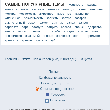
САМЫЕ ПОПУЛЯРНЫЕ ТЕМЫ
жадность
жажда
жалость
жара
желание
железо
желудок
жена
женщина
жертва
жестокость
животное
животные
жизненно
жизненное
зависимость
зависть
завтра
завтрак
заключённый
закон
замок
занятие
запах
запрет
зарплата
заря
заслуга
защита
звезда
звонок
здоровье
земля
зеркало
зима
зло
злоба
злодей
злость
змея
знакомство
знакомый
знание
значение
золото
зрелище
зрелость
зрение
зритель
зуб
Главная
❤❤❤ Гнев ангелов (Сидни Шелдон) — 8 цитат
Правила
Конфиденциальность
Последние цитаты
Отзывы и предложения
Facebook
Вконтакте
2026 © Socratify.Net, Сократифай
245 тыс. цитат и пословиц