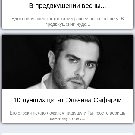
В предвкушении весны...
Вдохновляющие фотографии ранней весны в снегу! В
предвкушении чуда...
10 лучших цитат Эльчина Сафарли
Его строки нежно ложатся на душу и Ты просто веришь
каждому слову...