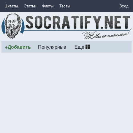
Цитаты
Статьи
Факты
Тесты
Вход
+Добавить
Популярные
Еще