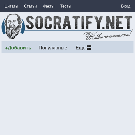
Цитаты
Статьи
Факты
Тесты
Вход
+Добавить
Популярные
Еще