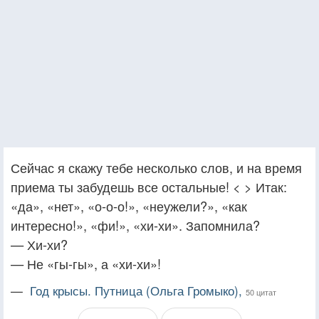
Сейчас я скажу тебе несколько слов, и на время
приема ты забудешь все остальные! < > Итак:
«да», «нет», «о-о-о!», «неужели?», «как
интересно!», «фи!», «хи-хи». Запомнила?
— Хи-хи?
— Не «гы-гы», а «хи-хи»!
—
Год крысы. Путница (Ольга Громыко),
50 цитат