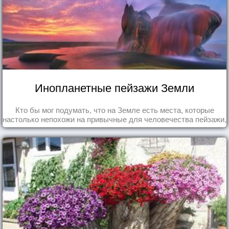
Инопланетные пейзажи Земли
Кто бы мог подумать, что на Земле есть места, которые
настолько непохожи на привычные для человечества пейзажи,
что кажутся и вовсе инопланетными!