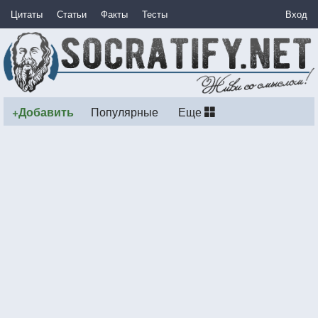
Цитаты
Статьи
Факты
Тесты
Вход
+Добавить
Популярные
Еще