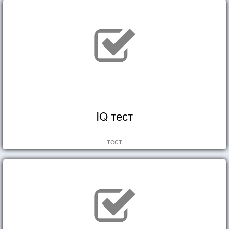
IQ тест
тест