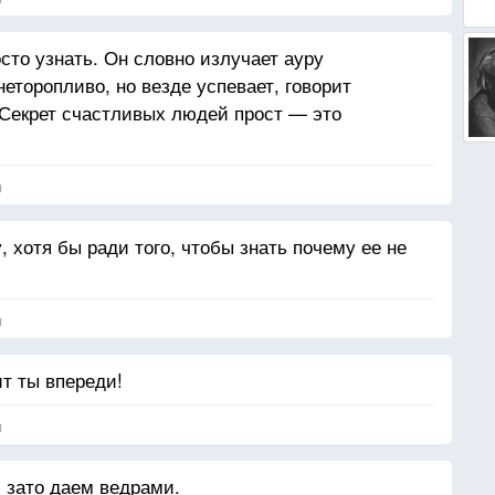
сто узнать. Он словно излучает ауру
неторопливо, но везде успевает, говорит
. Секрет счастливых людей прост — это
я
 хотя бы ради того, чтобы знать почему ее не
я
ит ты впереди!
я
 зато даем ведрами.