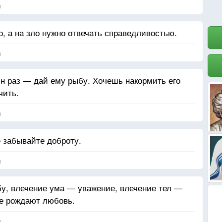
я
, а на зло нужно отвечать справедливостью.
я
н раз — дай ему рыбу. Хочешь накормить его
чить.
я
е забывайте доброту.
я
у, влечение ума — уважение, влечение тел —
те рождают любовь.
я