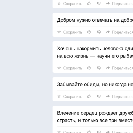
Сохранить
Поделитьс
Добром нужно отвечать на добро
Сохранить
Поделитьс
Хочешь накормить человека оди
на всю жизнь — научи его рыба
Сохранить
Поделитьс
Забывайте обиды, но никогда н
Сохранить
Поделитьс
Влечение сердец рождает дружб
страсть, и только все три вмес
Сохранить
Поделитьс