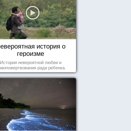
евероятная история о
героизме
История невероятной любви и
амопожертвования ради ребенка.