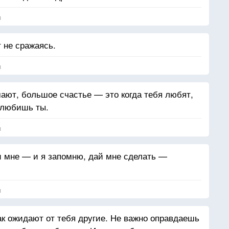
я
 не сражаясь.
я
мают, большое счастье — это когда тебя любят,
 любишь ты.
я
и мне — и я запомню, дай мне сделать —
я
как ожидают от тебя другие. Не важно оправдаешь