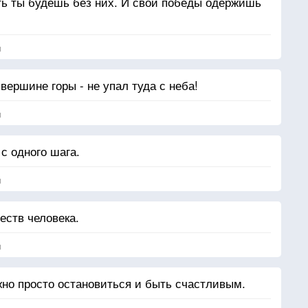
ть ты будешь без них. И свои победы одержишь
я
ершине горы - не упал туда с неба!
я
с одного шага.
я
еств человека.
я
жно просто остановиться и быть счастливым.