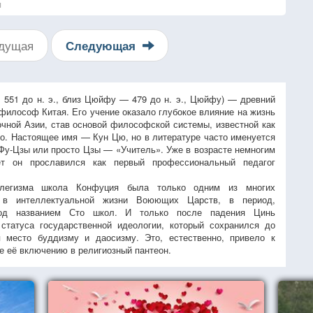
я
дущая
Следующая
. 551 до н. э., близ Цюйфу — 479 до н. э., Цюйфу) — древний
философ Китая. Его учение оказало глубокое влияние на жизнь
очной Азии, став основой философской системы, известной как
о. Настоящее имя — Кун Цю, но в литературе часто именуется
 Фу-Цзы или просто Цзы — «Учитель». Уже в возрасте немногим
т он прославился как первый профессиональный педагог
легизма школа Конфуция была только одним из многих
 в интеллектуальной жизни Воюющих Царств, в период,
под названием Сто школ. И только после падения Цинь
статуса государственной идеологии, который сохранился до
 место буддизму и даосизму. Это, естественно, привело к
 её включению в религиозный пантеон.