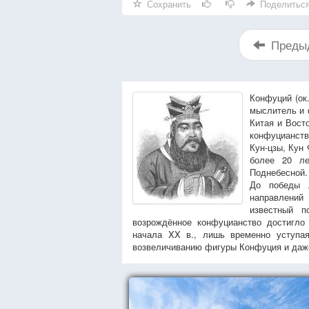
Сохранить
Поделитьс
Преды
Конфуций (ок
мыслитель и 
Китая и Вост
конфуцианств
Кун-цзы, Кун
более 20 ле
Поднебесной.
До победы 
направлений
известный 
возрождённое конфуцианство достигло 
начала XX в., лишь временно уступая
возвеличиванию фигуры Конфуция и даже