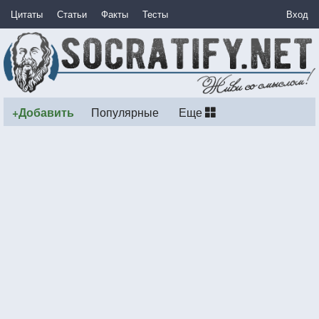
Цитаты
Статьи
Факты
Тесты
Вход
+Добавить
Популярные
Еще