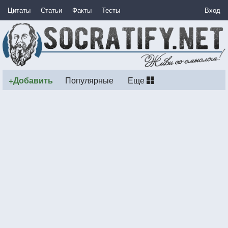
Цитаты
Статьи
Факты
Тесты
Вход
+Добавить
Популярные
Еще