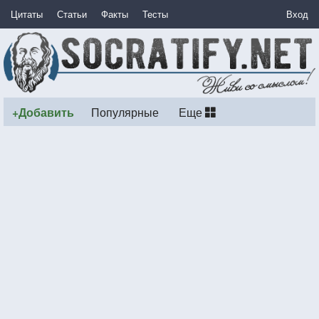
Цитаты
Статьи
Факты
Тесты
Вход
+Добавить
Популярные
Еще