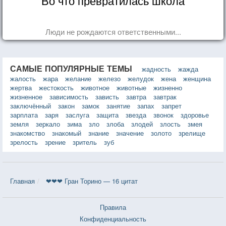
Во что превратилась школа
Люди не рождаются ответственными...
САМЫЕ ПОПУЛЯРНЫЕ ТЕМЫ
жадность
жажда
жалость
жара
желание
железо
желудок
жена
женщина
жертва
жестокость
животное
животные
жизненно
жизненное
зависимость
зависть
завтра
завтрак
заключённый
закон
замок
занятие
запах
запрет
зарплата
заря
заслуга
защита
звезда
звонок
здоровье
земля
зеркало
зима
зло
злоба
злодей
злость
змея
знакомство
знакомый
знание
значение
золото
зрелище
зрелость
зрение
зритель
зуб
Главная
❤❤❤ Гран Торино — 16 цитат
Правила
Конфиденциальность