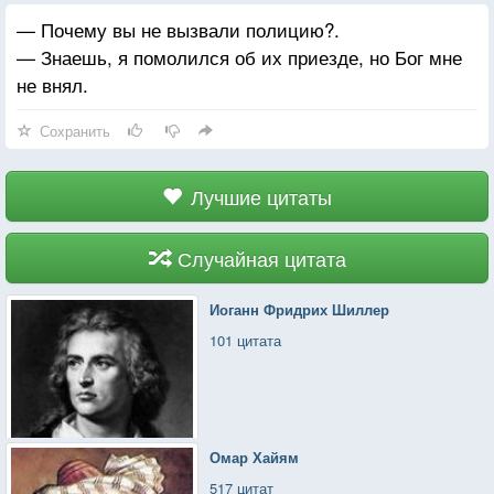
— Почему вы не вызвали полицию?.
— Знаешь, я помолился об их приезде, но Бог мне
не внял.
Сохранить
Лучшие цитаты
Случайная цитата
Иоганн Фридрих Шиллер
101 цитата
Омар Хайям
517 цитат