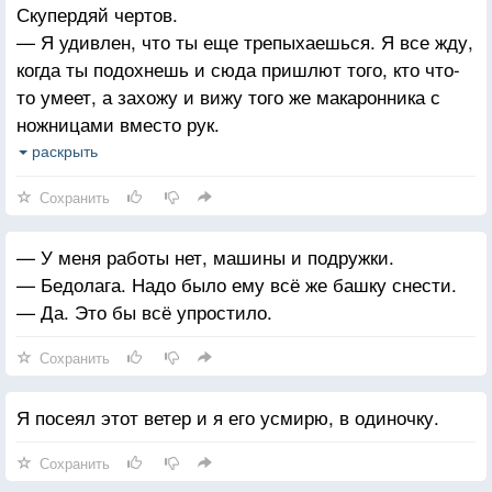
Скупердяй чертов.
— Я удивлен, что ты еще трепыхаешься. Я все жду,
когда ты подохнешь и сюда пришлют того, кто что-
то умеет, а захожу и вижу того же макаронника с
ножницами вместо рук.
— С тебя 10 баксов.
раскрыть
— 10 баксов?! Господи, Марти, ты что, наполовину
Сохранить
еврей? Вечно поднимаешь цену!
— Я уже лет пять по 10 баксов со всех беру,
— У меня работы нет, машины и подружки.
жлобина ты польская.
— Бедолага. Надо было ему всё же башку снести.
— Да. Это бы всё упростило.
Сохранить
Я посеял этот ветер и я его усмирю, в одиночку.
Сохранить