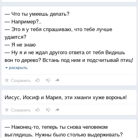
— Что ты умеешь делать?
— Например?..
— Это я у тебя спрашиваю, что тебе лучше
удается?
— Я не знаю
— Ну я и не ждал другого ответа от тебя Видишь
вон то дерево? Встань под ним и подсчитывай птиц!
— Я должен считать птиц?..
раскрыть
— Ты справишься? У косых вроде способности
Сохранить
к математике.
— Ладно сосчитаю
Иисус, Иосиф и Мария, эти хманги хуже воронья!
Сохранить
— Наконец-то, теперь ты снова человеком
выглядишь. Нужны было столько выдерживать?