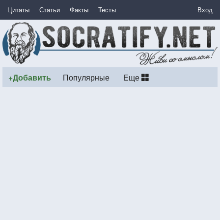
Цитаты
Статьи
Факты
Тесты
Вход
+Добавить
Популярные
Еще