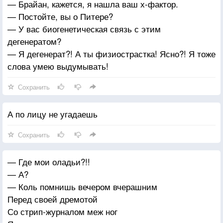
— Брайан, кажется, я нашла ваш х-фактор.
— Постойте, вы о Питере?
— У вас биогенетическая связь с этим
дегенератом?
— Я дегенерат?! А ты физиострастка! Ясно?! Я тоже
слова умею выдумывать!
Сохранить
А по лицу не угадаешь
Сохранить
— Где мои оладьи?!!
— А?
— Коль помнишь вечером вчерашним
Перед своей дремотой
Со стрип-журналом меж ног