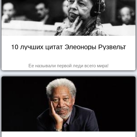
10 лучших цитат Элеоноры Рузвельт
Ее называли первой леди всего мира!