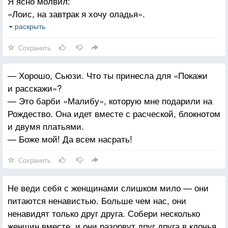
Я ясно молвил:
«Лоис, на завтрак я хочу оладья».
С чего же мысль моя осталась неучтённой?
раскрыть
— Хорошо Питер, дай мне минуту.
Сохранить
— Отсель через каждые пять секунд без оладий
По одному окну я буду разбивать
— Хорошо, Сьюзи. Что ты принесла для «Покажи
и расскажи»?
— Это барби «Малибу», которую мне подарили на
Рождество. Она идет вместе с расческой, блокнотом
и двумя платьями.
— Боже мой! Да всем насрать!
Сохранить
Не веди себя с женщинами слишком мило — они
питаются ненавистью. Больше чем нас, они
ненавидят только друг друга. Собери несколько
женщин вместе, и они разорвут друг друга в клочья.