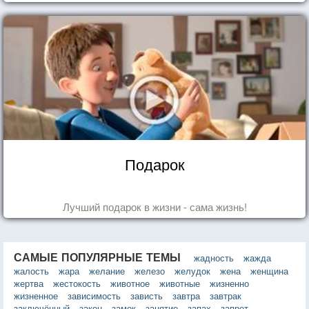
Подарок
Лучший подарок в жизни - сама жизнь!
САМЫЕ ПОПУЛЯРНЫЕ ТЕМЫ
жадность
жажда
жалость
жара
желание
железо
желудок
жена
женщина
жертва
жестокость
животное
животные
жизненно
жизненное
зависимость
зависть
завтра
завтрак
заключённый
закон
замок
занятие
запах
запрет