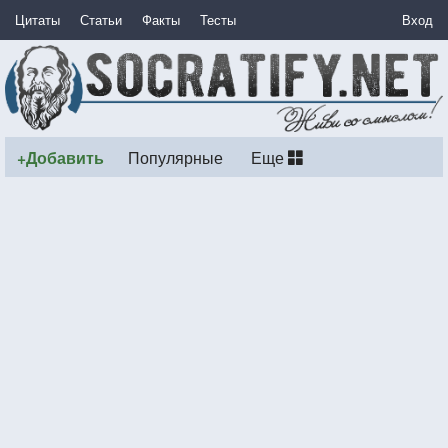
Цитаты
Статьи
Факты
Тесты
Вход
+Добавить
Популярные
Еще