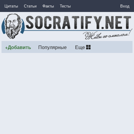
Цитаты
Статьи
Факты
Тесты
Вход
+Добавить
Популярные
Еще