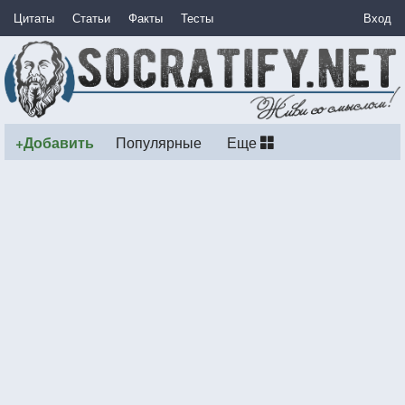
Цитаты
Статьи
Факты
Тесты
Вход
+Добавить
Популярные
Еще