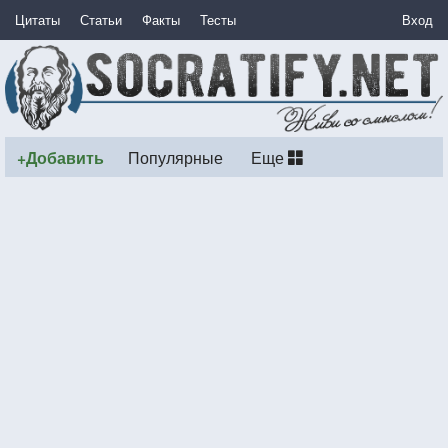
Цитаты
Статьи
Факты
Тесты
Вход
+Добавить
Популярные
Еще