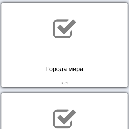
Города мира
тест