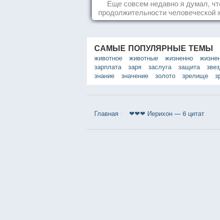
Еще совсем недавно я думал, чт
продолжительности человеческой 
заложена какая-то ошибка.
САМЫЕ ПОПУЛЯРНЫЕ ТЕМЫ
животное
животные
жизненно
жизне
зарплата
заря
заслуга
защита
зве
знание
значение
золото
зрелище
з
Главная
❤❤❤ Иерихон — 6 цитат