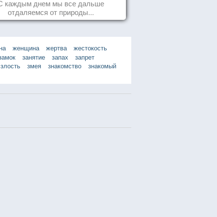
С каждым днем мы все дальше
отдаляемся от природы...
на
женщина
жертва
жестокость
замок
занятие
запах
запрет
злость
змея
знакомство
знакомый