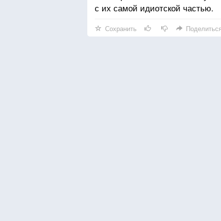
с их самой идиотской частью.
Сохранить
Поделитьс