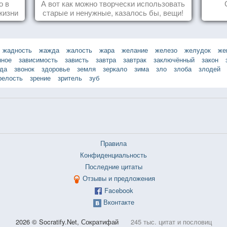
о в
А вот как можно творчески использовать
жизни
старые и ненужные, казалось бы, вещи!
жадность
жажда
жалость
жара
желание
железо
желудок
же
нное
зависимость
зависть
завтра
завтрак
заключённый
закон
зда
звонок
здоровье
земля
зеркало
зима
зло
злоба
злодей
релость
зрение
зритель
зуб
Правила
Конфиденциальность
Последние цитаты
Отзывы и предложения
Facebook
Вконтакте
2026 © Socratify.Net, Сократифай
245 тыс. цитат и пословиц