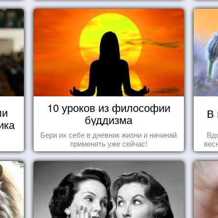
10 уроков из философии
ли
В 
буддизма
ика
Бери их себе в дневник жизни и начинай
Вд
применять уже сейчас!
вес