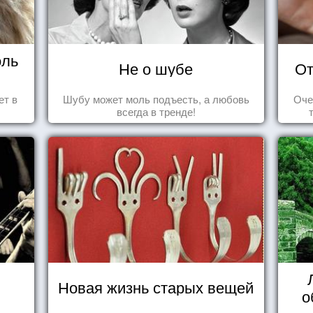
оль
Не о шубе
От
ет в
Шубу может моль подъесть, а любовь
Оче
всегда в тренде!
Новая жизнь старых вещей
о