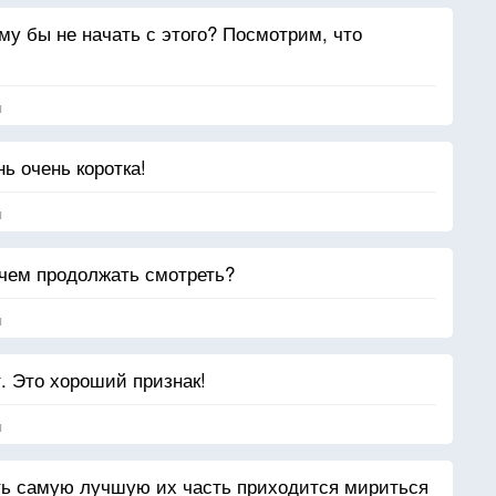
му бы не начать с этого? Посмотрим, что
я
ь очень коротка!
я
ачем продолжать смотреть?
я
. Это хороший признак!
я
ть самую лучшую их часть приходится мириться