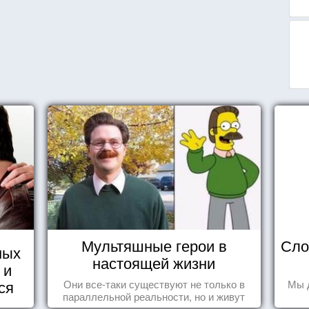
Мультяшные герои в
Сло
ных
настоящей жизни
 и
ся
Они все-таки существуют не только в
Мы 
параллельной реальности, но и живут
среди нас с вами.