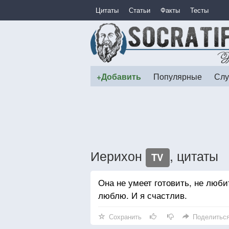
Цитаты
Статьи
Факты
Тесты
+Добавить
Популярные
Слу
Иерихон
, цитаты
TV
Она не умеет готовить, не люби
люблю. И я счастлив.
Сохранить
Поделитьс